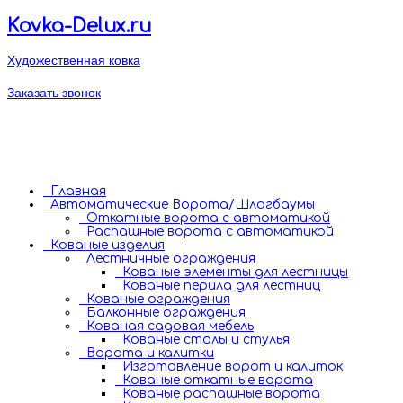
Kovka-Delux.ru
Художественная ковка
+7 (495) 782-75
Заказать звонок
+7 (925) 700-97
пн-пт: 9:00 - 18:00
kovka-delux@mail.ru
МО, Одинцовский р-н
д. Бутынь
Главная
Автоматические Ворота/Шлагбаумы
Откатные ворота с автоматикой
Распашные ворота с автоматикой
Кованые изделия
Лестничные ограждения
Кованые элементы для лестницы
Кованые перила для лестниц
Кованые ограждения
Балконные ограждения
Кованая садовая мебель
Кованые столы и стулья
Ворота и калитки
Изготовление ворот и калиток
Кованые откатные ворота
Кованые распашные ворота