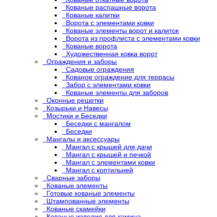
Кованые распашные ворота
Кованые калитки
Ворота с элементами ковки
Кованые элементы ворот и калиток
Ворота из профлиста с элементами ковки
Кованые ворота
Художественная ковка ворот
Ограждения и заборы
Садовые ограждения
Кованое ограждение для террасы
Забор с элементами ковки
Кованые элементы для заборов
Оконные решетки
Козырьки и Навесы
Мостики и Беседки
Беседки с мангалом
Беседки
Мангалы и аксессуары
Мангал с крышей для дачи
Мангал с крышей и печкой
Мангал с элементами ковки
Мангал с коптильней
Сварные заборы
Кованые элементы
Готовые кованые элементы
Штампованные элементы
Кованые скамейки
Кованые изделия для камина