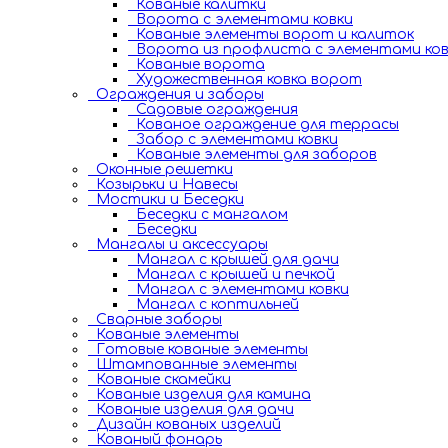
Кованые калитки
Ворота с элементами ковки
Кованые элементы ворот и калиток
Ворота из профлиста с элементами ков
Кованые ворота
Художественная ковка ворот
Ограждения и заборы
Садовые ограждения
Кованое ограждение для террасы
Забор с элементами ковки
Кованые элементы для заборов
Оконные решетки
Козырьки и Навесы
Мостики и Беседки
Беседки с мангалом
Беседки
Мангалы и аксессуары
Мангал с крышей для дачи
Мангал с крышей и печкой
Мангал с элементами ковки
Мангал с коптильней
Сварные заборы
Кованые элементы
Готовые кованые элементы
Штампованные элементы
Кованые скамейки
Кованые изделия для камина
Кованые изделия для дачи
Дизайн кованых изделий
Кованый фонарь