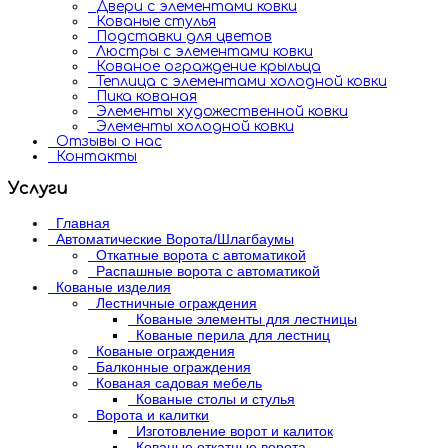
Двери с элементами ковки
Кованые стулья
Подставки для цветов
Люстры с элементами ковки
Кованое ограждение крыльца
Теплица с элементами холодной ковки
Пика кованая
Элементы художественной ковки
Элементы холодной ковки
Отзывы о нас
Контакты
Услуги
Главная
Автоматические Ворота/Шлагбаумы
Откатные ворота с автоматикой
Распашные ворота с автоматикой
Кованые изделия
Лестничные ограждения
Кованые элементы для лестницы
Кованые перила для лестниц
Кованые ограждения
Балконные ограждения
Кованая садовая мебель
Кованые столы и стулья
Ворота и калитки
Изготовление ворот и калиток
Кованые откатные ворота