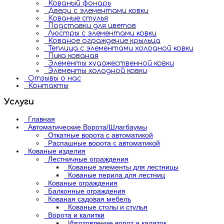
Кованый фонарь
Двери с элементами ковки
Кованые стулья
Подставки для цветов
Люстры с элементами ковки
Кованое ограждение крыльца
Теплица с элементами холодной ковки
Пика кованая
Элементы художественной ковки
Элементы холодной ковки
Отзывы о нас
Контакты
Услуги
Главная
Автоматические Ворота/Шлагбаумы
Откатные ворота с автоматикой
Распашные ворота с автоматикой
Кованые изделия
Лестничные ограждения
Кованые элементы для лестницы
Кованые перила для лестниц
Кованые ограждения
Балконные ограждения
Кованая садовая мебель
Кованые столы и стулья
Ворота и калитки
Изготовление ворот и калиток