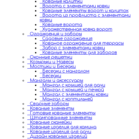
Кованые калитки
Ворота с элементами ковки
Кованые элементы ворот и калиток
Ворота из профлиста с элементами
ковки
Кованые ворота
Художественная ковка ворот
Ограждения и заборы
Садовые ограждения
Кованое ограждение для террасы
Забор с элементами ковки
Кованые элементы для заборов
Оконные решетки
Козырьки и Навесы
Мостики и Беседки
Беседки с мангалом
Беседки
Мангалы и аксессуары
Мангал с крышей для дачи
Мангал с крышей и печкой
Мангал с элементами ковки
Мангал с коптильней
Сварные заборы
Кованые элементы
Готовые кованые элементы
Штампованные элементы
Кованые скамейки
Кованые изделия для камина
Кованые изделия для дачи
Дизайн кованых изделий