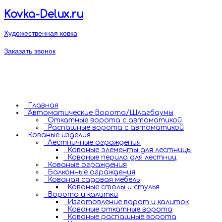
Kovka-Delux.ru
Художественная ковка
+7 (495) 782-75
Заказать звонок
+7 (925) 700-97
пн-пт: 9:00 - 18:00
kovka-delux@mail.ru
МО, Одинцовский р-н
д. Бутынь
Главная
Автоматические Ворота/Шлагбаумы
Откатные ворота с автоматикой
Распашные ворота с автоматикой
Кованые изделия
Лестничные ограждения
Кованые элементы для лестницы
Кованые перила для лестниц
Кованые ограждения
Балконные ограждения
Кованая садовая мебель
Кованые столы и стулья
Ворота и калитки
Изготовление ворот и калиток
Кованые откатные ворота
Кованые распашные ворота