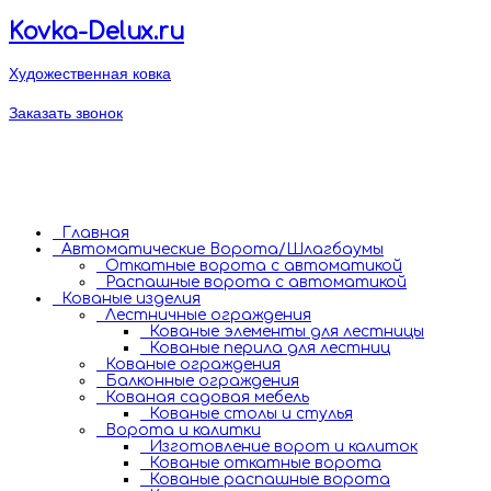
Kovka-Delux.ru
Художественная ковка
+7 (495) 782-75
Заказать звонок
+7 (925) 700-97
пн-пт: 9:00 - 18:00
kovka-delux@mail.ru
МО, Одинцовский р-н
д. Бутынь
Главная
Автоматические Ворота/Шлагбаумы
Откатные ворота с автоматикой
Распашные ворота с автоматикой
Кованые изделия
Лестничные ограждения
Кованые элементы для лестницы
Кованые перила для лестниц
Кованые ограждения
Балконные ограждения
Кованая садовая мебель
Кованые столы и стулья
Ворота и калитки
Изготовление ворот и калиток
Кованые откатные ворота
Кованые распашные ворота