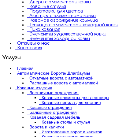
Двери с элементами ковки
Кованые стулья
Подставки для цветов
Люстры с элементами ковки
Кованое ограждение крыльца
Теплица с элементами холодной ковки
Пика кованая
Элементы художественной ковки
Элементы холодной ковки
Отзывы о нас
Контакты
Услуги
Главная
Автоматические Ворота/Шлагбаумы
Откатные ворота с автоматикой
Распашные ворота с автоматикой
Кованые изделия
Лестничные ограждения
Кованые элементы для лестницы
Кованые перила для лестниц
Кованые ограждения
Балконные ограждения
Кованая садовая мебель
Кованые столы и стулья
Ворота и калитки
Изготовление ворот и калиток
Кованые откатные ворота