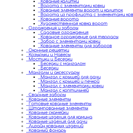
Кованые калитки
Ворота с элементами ковки
Кованые элементы ворот и калиток
Ворота из профлиста с элементами ков
Кованые ворота
Художественная ковка ворот
Ограждения и заборы
Садовые ограждения
Кованое ограждение для террасы
Забор с элементами ковки
Кованые элементы для заборов
Оконные решетки
Козырьки и Навесы
Мостики и Беседки
Беседки с мангалом
Беседки
Мангалы и аксессуары
Мангал с крышей для дачи
Мангал с крышей и печкой
Мангал с элементами ковки
Мангал с коптильней
Сварные заборы
Кованые элементы
Готовые кованые элементы
Штампованные элементы
Кованые скамейки
Кованые изделия для камина
Кованые изделия для дачи
Дизайн кованых изделий
Кованый фонарь