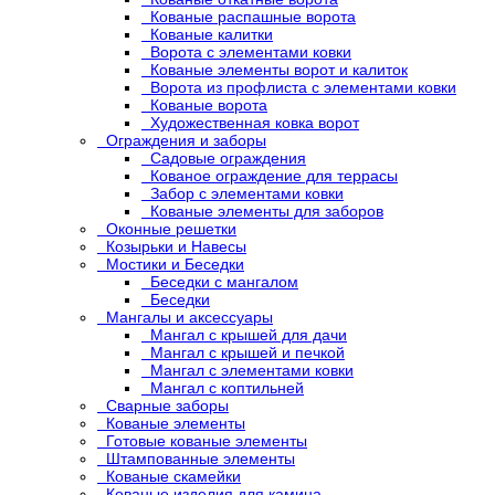
Кованые распашные ворота
Кованые калитки
Ворота с элементами ковки
Кованые элементы ворот и калиток
Ворота из профлиста с элементами ковки
Кованые ворота
Художественная ковка ворот
Ограждения и заборы
Садовые ограждения
Кованое ограждение для террасы
Забор с элементами ковки
Кованые элементы для заборов
Оконные решетки
Козырьки и Навесы
Мостики и Беседки
Беседки с мангалом
Беседки
Мангалы и аксессуары
Мангал с крышей для дачи
Мангал с крышей и печкой
Мангал с элементами ковки
Мангал с коптильней
Сварные заборы
Кованые элементы
Готовые кованые элементы
Штампованные элементы
Кованые скамейки
Кованые изделия для камина